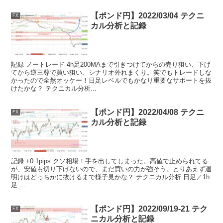
【ポンド円】2022/03/04 テクニ
FX
カル分析と記録
記録 ノートレード 4h足200MAまで引きつけてからの売り狙い、下げ
てから逆三尊で買い狙い、シナリオ外れまくり。笑でもトレードしな
かったので全然オッケー！日足レベルでもかなり重要なサポートを抜
けたかな？ テクニカル分析...
【ポンド円】2022/04/08 テクニ
FX
カル分析と記録
記録 +0.1pips クソ相場！手を出してしまった。高値で止められてる
が、安値も切り下げないので、まだ買いの力が強そう。とりあえず週
明けはどっちかに抜けるまで様子見かな？ テクニカル分析 日足／1h
足 ...
【ポンド円】2022/09/19-21 テク
FX
ニカル分析と記録