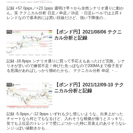
記録 +57.0pips／+23.1pips 週明け早々から全然シナリオ通りに動か
ん。笑 テクニカル分析 日足／4h足／1h足 ・日足レベルでは上昇ト
レンドなので基本的には買い目線だけど、強い下降後の...
【ポンド円】2021/08/06 テクニ
FX
カル分析と記録
記録 -18.8pips シナリオ通りに買って手応えもあったけど完敗。シナ
リオが甘いので練習不足！伸びた先っぽなので200MAまで様子見す
る意識があればしっかり掴めたかも。 テクニカル分析 4h足 ・...
【ポンド円】2021/12/09-10 テク
FX
ニカル分析と記録
記録 -5.0pips／-12.9pips いずれも少し惜しいような。出来上がった
チャートなら何とでもなるけど、入れそうな根拠が揃うとスッキリ。
笑でも上位足のトレンドで壁にぶつかった時に見覚えのありそうなレ
ンジっぽい値動きかも...