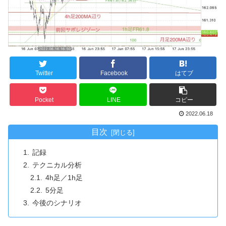
Twitter
Facebook
はてブ
Pocket
LINE
コピー
2022.06.18
目次
記録
テクニカル分析
4h足／1h足
5分足
今後のシナリオ