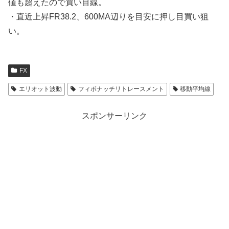
値も超えたので買い目線。
・直近上昇FR38.2、600MA辺りを目安に押し目買い狙
い。
FX
エリオット波動
フィボナッチリトレースメント
移動平均線
スポンサーリンク