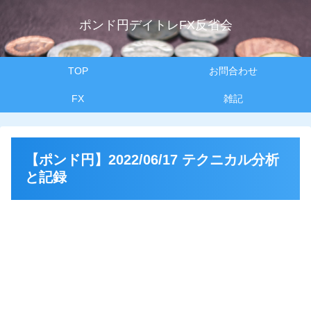
ポンド円デイトレFX反省会
TOP
お問合わせ
FX
雑記
【ポンド円】2022/06/17 テクニカル分析
と記録