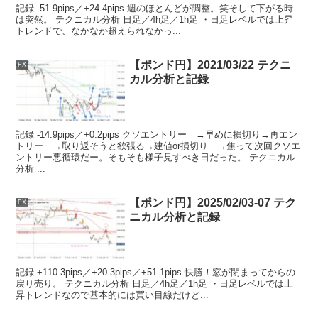
記録 -51.9pips／+24.4pips 週のほとんどが調整。笑そして下がる時
は突然。 テクニカル分析 日足／4h足／1h足 ・日足レベルでは上昇
トレンドで、なかなか超えられなかっ...
【ポンド円】2021/03/22 テクニ
FX
カル分析と記録
記録 -14.9pips／+0.2pips クソエントリー →早めに損切り→再エン
トリー →取り返そうと欲張る→建値or損切り →焦って次回クソエ
ントリー悪循環だー。そもそも様子見すべき日だった。 テクニカル
分析 ...
【ポンド円】2025/02/03-07 テク
FX
ニカル分析と記録
記録 +110.3pips／+20.3pips／+51.1pips 快勝！窓が閉まってからの
戻り売り。 テクニカル分析 日足／4h足／1h足 ・日足レベルでは上
昇トレンドなので基本的には買い目線だけど...