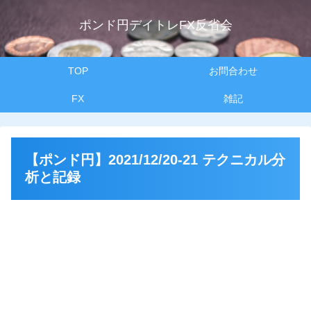
ポンド円デイトレFX反省会
TOP
お問合わせ
FX
雑記
【ポンド円】2021/12/20-21 テクニカル分
析と記録