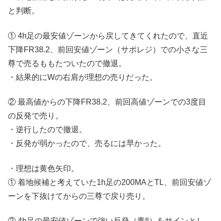
と判断。
① 4h足の最安値ゾーンから戻してきてくれたので、直近
下降FR38.2、前回安値ゾーン（サポレジ）での小さな三
尊で売るももたついたので撤退。
・結果的にWの右肩が理想の売りだった。
② 最高値からの下降FR38.2、前回高値ゾーンでの3度目
の反発で売り。
・逆行したので撤退。
・反発が弱かったので、売るには早かった。
・理想は黄色矢印。
① 着地候補と考えていた1h足の200MAとTL、前回安値ゾ
ーンを下抜けてからの三尊で戻り売り。
② 4h足の最安値ゾーンで強い反発（青‼︎）をサインとし