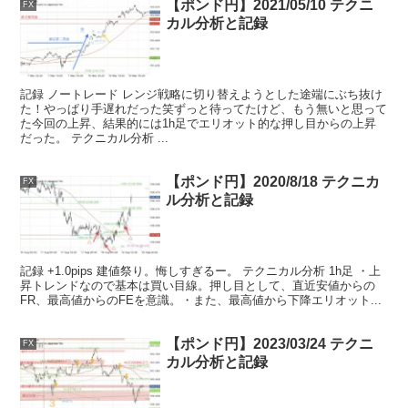
【ポンド円】2021/05/10 テクニ
FX
カル分析と記録
記録 ノートレード レンジ戦略に切り替えようとした途端にぶち抜け
た！やっぱり手遅れだった笑ずっと待ってたけど、もう無いと思って
た今回の上昇、結果的には1h足でエリオット的な押し目からの上昇
だった。 テクニカル分析 ...
【ポンド円】2020/8/18 テクニカ
FX
ル分析と記録
記録 +1.0pips 建値祭り。悔しすぎるー。 テクニカル分析 1h足 ・上
昇トレンドなので基本は買い目線。押し目として、直近安値からの
FR、最高値からのFEを意識。・また、最高値から下降エリオット...
【ポンド円】2023/03/24 テクニ
FX
カル分析と記録