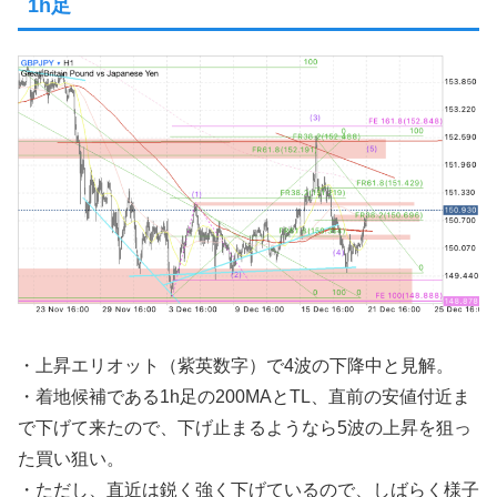
1h足
・上昇エリオット（紫英数字）で4波の下降中と見解。
・着地候補である1h足の200MAとTL、直前の安値付近ま
で下げて来たので、下げ止まるようなら5波の上昇を狙っ
た買い狙い。
・ただし、直近は鋭く強く下げているので、しばらく様子