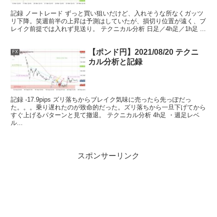
記録 ノートレード ずっと買い狙いだけど、入れそうな所なくガッツ
リ下降。笑週前半の上昇は予測はしていたが、損切り位置が遠く、ブ
レイク前提では入れず見送り。 テクニカル分析 日足／4h足／1h足 ...
【ポンド円】2021/08/20 テクニ
FX
カル分析と記録
記録 -17.9pips ズリ落ちからブレイク気味に売ったら先っぽだっ
た。。。乗り遅れたのが致命的だった。ズリ落ちから一旦下げてから
すぐ上げるパターンと見て撤退。 テクニカル分析 4h足 ・週足レベ
ル...
スポンサーリンク