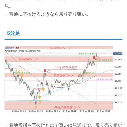
見。
・普通に下抜けるようなら戻り売り狙い。
5分足
・着地候補を下抜けたので買いは見送りで、戻り売り狙い