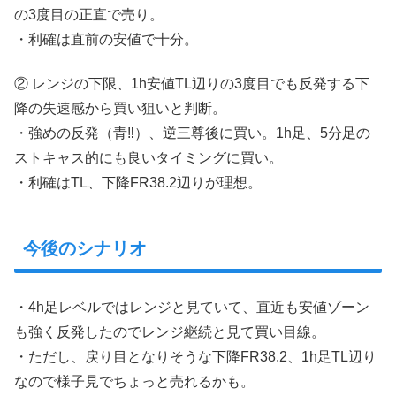
の3度目の正直で売り。
・利確は直前の安値で十分。
② レンジの下限、1h安値TL辺りの3度目でも反発する下
降の失速感から買い狙いと判断。
・強めの反発（青‼︎）、逆三尊後に買い。1h足、5分足の
ストキャス的にも良いタイミングに買い。
・利確はTL、下降FR38.2辺りが理想。
今後のシナリオ
・4h足レベルではレンジと見ていて、直近も安値ゾーン
も強く反発したのでレンジ継続と見て買い目線。
・ただし、戻り目となりそうな下降FR38.2、1h足TL辺り
なので様子見でちょっと売れるかも。