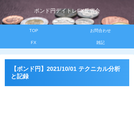
ポンド円デイトレFX反省会
TOP
お問合わせ
FX
雑記
【ポンド円】2021/10/01 テクニカル分析
と記録