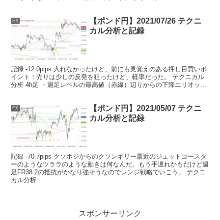
【ポンド円】2021/07/26 テクニ
FX
カル分析と記録
記録 -12.0pips 入れなかったけど、前にも見覚えのある押し目買いポ
イント！売りは少しの反発を狙ったけど、軽率だった。 テクニカル
分析 4h足 ・週足レベルの最高値（赤線）辺りからの下降エリオッ...
【ポンド円】2021/05/07 テクニ
FX
カル分析と記録
記録 -70.7pips クソポジからのクソンギリー最近のジェットコースタ
ーのようなツララのような動きは何なんだ。もう手遅れかもだけど週
足FR38.2の抵抗がかなり強そうなのでレンジ戦略でいこう。 テクニ
カル分析 ...
スポンサーリンク