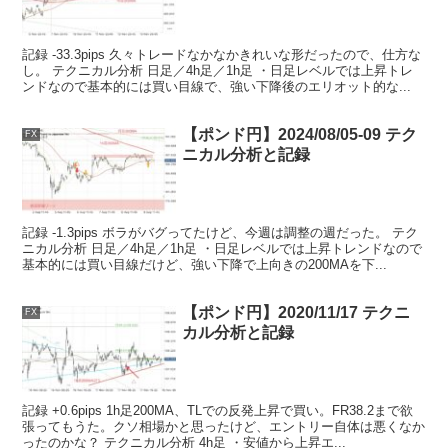
記録 -33.3pips 久々トレードなかなかきれいな形だったので、仕方な
し。 テクニカル分析 日足／4h足／1h足 ・日足レベルでは上昇トレ
ンドなので基本的には買い目線で、強い下降後のエリオット的な...
【ポンド円】2024/08/05-09 テク
FX
ニカル分析と記録
記録 -1.3pips ボラがバグってたけど、今週は調整の週だった。 テク
ニカル分析 日足／4h足／1h足 ・日足レベルでは上昇トレンドなので
基本的には買い目線だけど、強い下降で上向きの200MAを下...
【ポンド円】2020/11/17 テクニ
FX
カル分析と記録
記録 +0.6pips 1h足200MA、TLでの反発上昇で買い。FR38.2まで欲
張ってもうた。クソ相場かと思ったけど、エントリー自体は悪くなか
ったのかな？ テクニカル分析 4h足 ・安値から上昇エ...