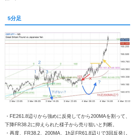
5分足
・FE261.8辺りから強めに反発してから200MAを割って、
下降FR38.2に抑えられた様子から売り狙いと判断。
・再度、FR38.2、200MA、1h足FR61.8辺りで3回反発し