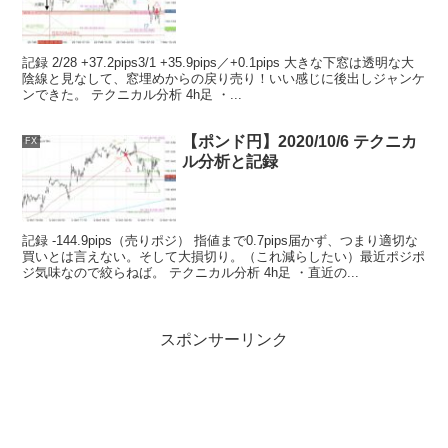
記録 2/28 +37.2pips3/1 +35.9pips／+0.1pips 大きな下窓は透明な大
陰線と見なして、窓埋めからの戻り売り！いい感じに後出しジャンケ
ンできた。 テクニカル分析 4h足 ・...
【ポンド円】2020/10/6 テクニカ
FX
ル分析と記録
記録 -144.9pips（売りポジ） 指値まで0.7pips届かず、つまり適切な
買いとは言えない。そして大損切り。（これ減らしたい）最近ポジポ
ジ気味なので絞らねば。 テクニカル分析 4h足 ・直近の...
スポンサーリンク