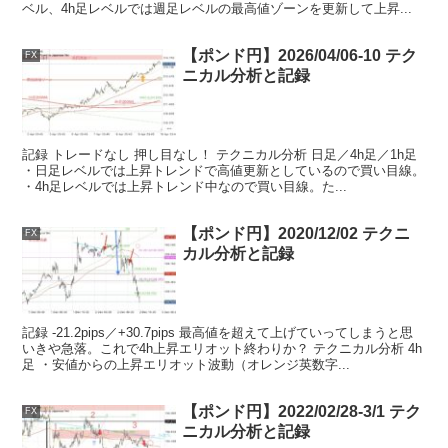
ベル、4h足レベルでは週足レベルの最高値ゾーンを更新して上昇...
【ポンド円】2026/04/06-10 テク
FX
ニカル分析と記録
記録 トレードなし 押し目なし！ テクニカル分析 日足／4h足／1h足
・日足レベルでは上昇トレンドで高値更新としているので買い目線。
・4h足レベルでは上昇トレンド中なので買い目線。た...
【ポンド円】2020/12/02 テクニ
FX
カル分析と記録
記録 -21.2pips／+30.7pips 最高値を超えて上げていってしまうと思
いきや急落。これで4h上昇エリオット終わりか？ テクニカル分析 4h
足 ・安値からの上昇エリオット波動（オレンジ英数字...
【ポンド円】2022/02/28-3/1 テク
FX
ニカル分析と記録