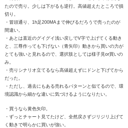
たので売り。少しは下がるも逆行。高値超えたところで損
切り。
・冒頭通り、1h足200MAまで伸びるだろうで売ったのが
間違い。
・あとは直近のグイグイ浅い戻しでV字で上げてくる動き
と、三尊作っても下げない（青矢印）動きから買いの力が
とても強いと見れるので、選択肢としては様子見or買いの
み。
・売りシナリオ立てるなら高値超えずにドンと下げてから
だった。
・ただし、過去にもある売れるパターンと似てるので、環
境認識から細かな違いに気づけるようになりたい。
・買うなら黄色矢印。
・ずっとチャート見てたけど、全然戻さずジリジリ上げて
く動きで明らかに買いが強い。