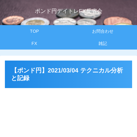
ポンド円デイトレFX反省会
TOP
お問合わせ
FX
雑記
【ポンド円】2021/03/04 テクニカル分析
と記録