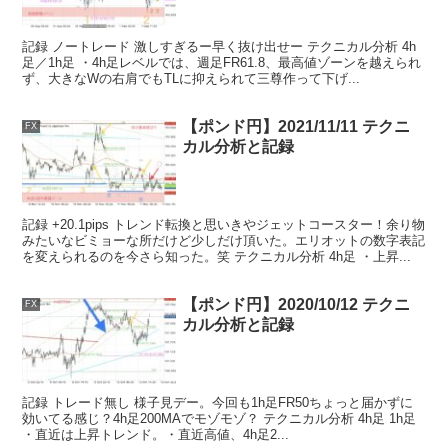
記録 ノートレード 激しすぎるー早く抜け出せー テクニカル分析 4h
足／1h足 ・4h足レベルでは、週足FR61.8、最高値ゾーンを越えられ
ず、大きなWの右肩でもTLに抑えられて三尊作って下げ...
【ポンド円】2021/11/11 テクニ
FX
カル分析と記録
記録 +20.1pips トレンド転換と思いきやジェットコースター！余り物
みたいなビミョーな所だけど少しだけ頂いた。エリオットの数字表記
を変えられるのを今さら知った。笑 テクニカル分析 4h足 ・上昇...
【ポンド円】2020/10/12 テクニ
FX
カル分析と記録
記録 トレード無し 様子見デー。今回も1h足FR50ちょっと届かずに
効いてる感じ？4h足200MAでモゾモゾ？ テクニカル分析 4h足 1h足
・直近は上昇トレンド。・直近高値、4h足2...