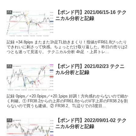
【ポンド円】2021/06/15-16 テク
FX
ニカル分析と記録
記録 +34.8pips またまた1h足TL効きまくり！指値がFR61.8ぴったり
できれいに刺さって快感。ちょっとだけ取り返した。昨日の売りは2
つとも迷って見送り。 テクニカル分析 4h足 ・上昇トレ...
【ポンド円】2021/02/23 テクニ
FX
カル分析と記録
記録 0pips／+20.0pips／+20.1pips 好調！方向感わからないので細か
く利確。① FR38.2からの上昇のFR61.8からのV字上昇のFR38.2を割
らないので買うも建値。② FR38.2、TL辺りでの3度目...
【ポンド円】2022/09/01-02 テク
FX
ニカル分析と記録