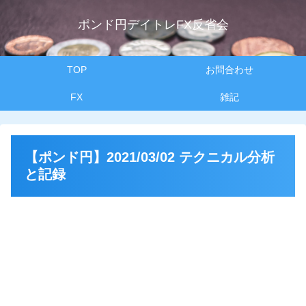
ポンド円デイトレFX反省会
TOP
お問合わせ
FX
雑記
【ポンド円】2021/03/02 テクニカル分析
と記録