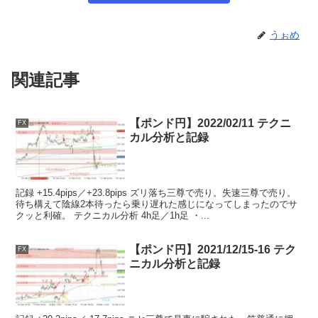
うぉめ
関連記事
【ポンド円】2022/02/11 テクニ
FX
カル分析と記録
記録 +15.4pips／+23.8pips ズリ落ち三尊で売り。失速三尊で売り。
待ち構えて陰線2本待ったら乗り遅れた感じになってしまったのでサ
クッと利確。 テクニカル分析 4h足／1h足 ・...
【ポンド円】2021/12/15-16 テク
FX
ニカル分析と記録