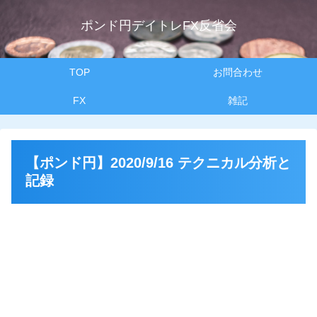
ポンド円デイトレFX反省会
TOP
お問合わせ
FX
雑記
【ポンド円】2020/9/16 テクニカル分析と
記録