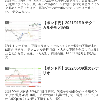
記録 +20.2pips／-17.7pips ニセ三尊で見事に騙された。笑普通に押
し目買いポイント。買い狙いで高値ゾーンに惑わされて全然タイミン
グ掴めんと思ったけど、高値ゾーンがサポレジでしっかりと効いて
た。 テクニカル...
【ポンド円】2021/01/19 テクニ
FX
カル分析と記録
記録 トレード無し 下降エリオットであってくれー5波の下降が来れ
ば助かりそう。 テクニカル分析 4h足 ・大きな下降を全戻しで上昇し
たことから買い目線。・ただし、前回高値、FE161.8辺りと伸びた
先...
【ポンド円】2022/05/09週のシナ
FX
リオ
記録 5/2-6 お休み GWは10連休満喫。来週から頑張るぞ〜 今後のシ
ナリオ 週足 4h足 1h足 ・直近の強い上昇に対して、週足FR61.8辺り
から900pipsくらい鋭く下降するも、400...