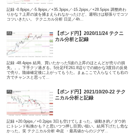
記録 -0.8pips／-5.9pips／+35.3pips／-15.2pips／+28.5pips 調整終わ
りかな？上昇の波を捕まえられなかったけど、週明けは順張りでコツ
コツいきたい。 テクニカル分析 日足／4h...
【ポンド円】2020/11/24 テクニ
FX
カル分析と記録
記録 -48.4pips 結局、買いたかった5波の上昇のほとんどが売りの損
失。。。下手クソ過ぎる。5分足FE261.8辺りでの細かな3度目の反発
で売り。陰線確定後に上がってもうた。まぁここで入らなくても右の
方でチャンスと思って...
【ポンド円】2021/10/20-22 テク
FX
ニカル分析と記録
記録 +20.0pips／+0.2pips 3日も空けてしまった。値動き的／ダウ的
にトレンド転換かも？と思いつつ押し目買い狙い。結局下げたし危な
かった。笑 テクニカル分析 4h足 ・最高値からのジグザ...