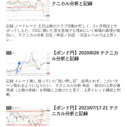
クニカル分析と記録
記録 ノートレード 土日は娘のクラブ活動が忙しく、1ヶ月弱ほどサ
ボってしもた。7/21に開いた窓を意地でも埋めにいく相場の真理が面
白い。 テクニカル分析 日足／4h足／1h足 ・日足レベルでは上昇ト
レ...
【ポンド円】2020/8/28 テクニカ
FX
ル分析と記録
記録 トレード無し 狙っていた"浅い押し目"、結局とれず。このパタ
ーン取れるようになりたい。 テクニカル分析 4h足 ・前日の上昇が最
高値（上側の赤線）を明確に上抜けたと見て、上昇トレンド継続と判
断。...
【ポンド円】2023/07/17-21 テク
FX
ニカル分析と記録