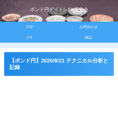
ポンド円デイトレFX反省会
TOP
お問合わせ
FX
雑記
【ポンド円】2020/8/21 テクニカル分析と
記録