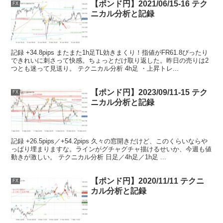
【ポンド円】2021/06/15-16 テク
FX
ニカル分析と記録
記録 +34.8pips またまた1h足TL効きまくり！指値がFR61.8ぴったり
できれいに刺さって快感。ちょっとだけ取り返した。昨日の売りは2
つとも迷って見送り。 テクニカル分析 4h足 ・上昇トレ...
【ポンド円】2023/09/11-15 テク
FX
ニカル分析と記録
記録 +26.5pips／+54.2pips 久々の窓開きだけど、このくらいならや
っぱり埋まりますな。ラインがグチャグチャ描けるせいか、今週も値
動きが激しい。 テクニカル分析 日足／4h足／1h足 ...
【ポンド円】2020/11/11 テクニ
FX
カル分析と記録