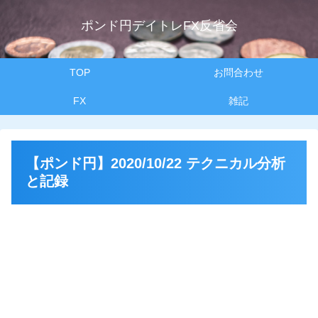
ポンド円デイトレFX反省会
TOP
お問合わせ
FX
雑記
【ポンド円】2020/10/22 テクニカル分析
と記録