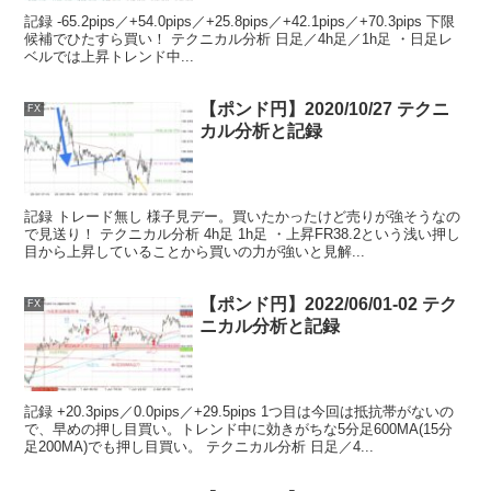
記録 -65.2pips／+54.0pips／+25.8pips／+42.1pips／+70.3pips 下限
候補でひたすら買い！ テクニカル分析 日足／4h足／1h足 ・日足レ
ベルでは上昇トレンド中...
【ポンド円】2020/10/27 テクニ
FX
カル分析と記録
記録 トレード無し 様子見デー。買いたかったけど売りが強そうなの
で見送り！ テクニカル分析 4h足 1h足 ・上昇FR38.2という浅い押し
目から上昇していることから買いの力が強いと見解...
【ポンド円】2022/06/01-02 テク
FX
ニカル分析と記録
記録 +20.3pips／0.0pips／+29.5pips 1つ目は今回は抵抗帯がないの
で、早めの押し目買い。トレンド中に効きがちな5分足600MA(15分
足200MA)でも押し目買い。 テクニカル分析 日足／4...