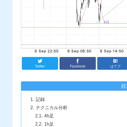
Twitter
Facebook
はてブ
目
記録
テクニカル分析
4h足
1h足