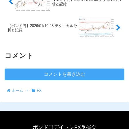
析と記録
【ポンド円】2026/01/19-23 テクニカル分
析と記録
コメント
コメントを書き込む
ホーム
FX
ポンド円デイトレFX反省会