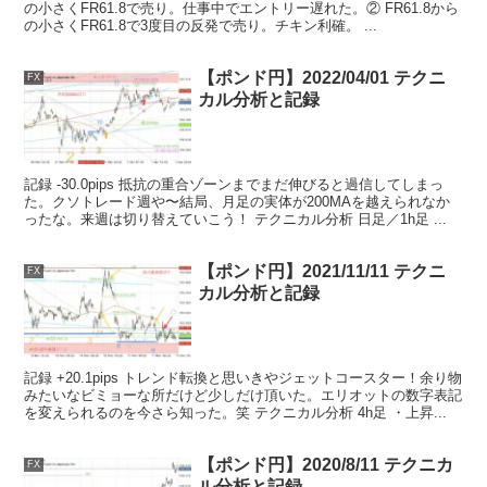
の小さくFR61.8で売り。仕事中でエントリー遅れた。② FR61.8から
の小さくFR61.8で3度目の反発で売り。チキン利確。 ...
【ポンド円】2022/04/01 テクニ
FX
カル分析と記録
記録 -30.0pips 抵抗の重合ゾーンまでまだ伸びると過信してしまっ
た。クソトレード週や〜結局、月足の実体が200MAを越えられなか
ったな。来週は切り替えていこう！ テクニカル分析 日足／1h足 ...
【ポンド円】2021/11/11 テクニ
FX
カル分析と記録
記録 +20.1pips トレンド転換と思いきやジェットコースター！余り物
みたいなビミョーな所だけど少しだけ頂いた。エリオットの数字表記
を変えられるのを今さら知った。笑 テクニカル分析 4h足 ・上昇...
【ポンド円】2020/8/11 テクニカ
FX
ル分析と記録