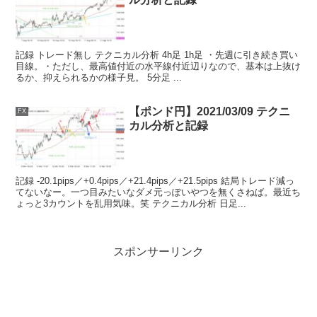
記録 トレード無し テクニカル分析 4h足 1h足 ・先週に引き続き買い
目線。・ただし、最高値付近の水平線付近辺りなので、基本は上抜け
るか、抑えられるかの様子見。 5分足 ...
【ポンド円】2021/03/09 テクニ
FX
カル分析と記録
記録 -20.1pips／+0.4pips／+21.4pips／+21.5pips 結局トレード減っ
てないなー。一つ目みたいなダメ元っぽいやつを無くさねば。最近ち
ょっと3カウントを乱用気味。笑 テクニカル分析 日足...
スポンサーリンク