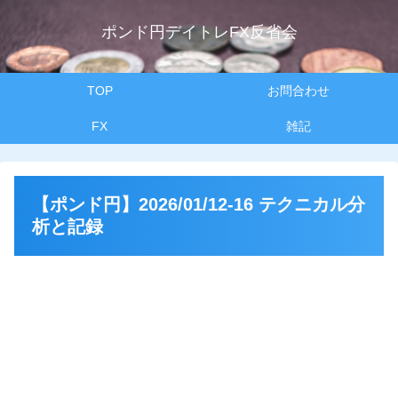
ポンド円デイトレFX反省会
TOP
お問合わせ
FX
雑記
【ポンド円】2026/01/12-16 テクニカル分
析と記録