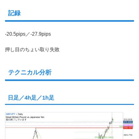
記録
-20.5pips／-27.9pips
押し目のちょい取り失敗
テクニカル分析
日足／4h足／1h足