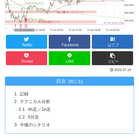
Twitter
Facebook
はてブ
Pocket
LINE
コピー
2022.07.18
目次
記録
テクニカル分析
4h足／1h足
5分足
今後のシナリオ