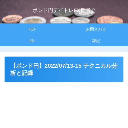
ポンド円デイトレFX反省会
TOP
お問合わせ
FX
雑記
【ポンド円】2022/07/13-15 テクニカル分
析と記録