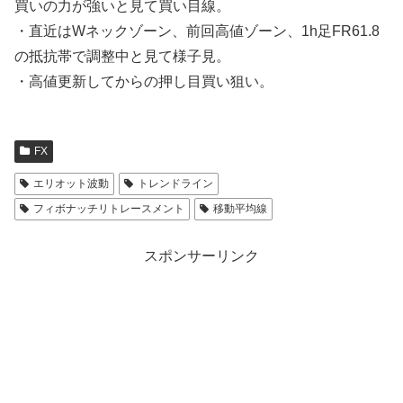
買いの力が強いと見て買い目線。
・直近はWネックゾーン、前回高値ゾーン、1h足FR61.8
の抵抗帯で調整中と見て様子見。
・高値更新してからの押し目買い狙い。
FX
エリオット波動
トレンドライン
フィボナッチリトレースメント
移動平均線
スポンサーリンク