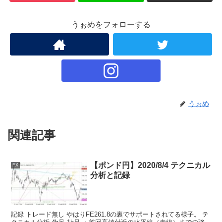
うぉめをフォローする
うぉめ
関連記事
【ポンド円】2020/8/4 テクニカル
FX
分析と記録
記録 トレード無し やはりFE261.8の裏でサポートされてる様子。 テ