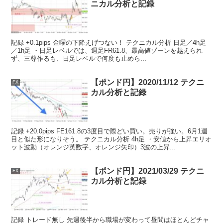
ニカル分析と記録
記録 +0.1pips 金曜の下降えげつない！ テクニカル分析 日足／4h足
／1h足 ・日足レベルでは、週足FR61.8、最高値ゾーンを越えられ
ず、三尊作るも、日足レベルで何度も止めら...
【ポンド円】2020/11/12 テクニ
FX
カル分析と記録
記録 +20.0pips FE161.8の3度目で際どい買い。売りが強い。6月1週
目と似た形になりそう。 テクニカル分析 4h足 ・安値から上昇エリオ
ット波動（オレンジ英数字、オレンジ矢印）3波の上昇...
【ポンド円】2021/03/29 テクニ
FX
カル分析と記録
記録 トレード無し 先週後半から職場が変わって昼間はほとんどチャ