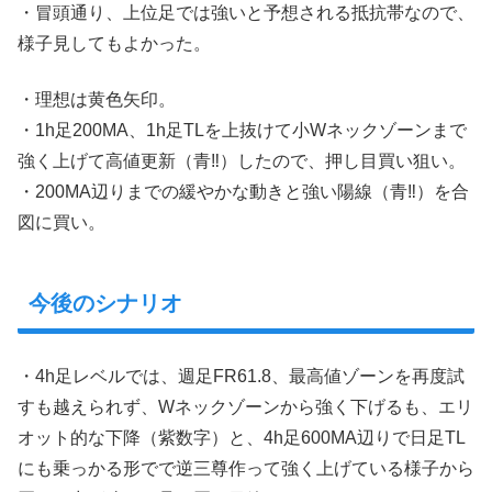
・冒頭通り、上位足では強いと予想される抵抗帯なので、
様子見してもよかった。
・理想は黄色矢印。
・1h足200MA、1h足TLを上抜けて小Wネックゾーンまで
強く上げて高値更新（青‼︎）したので、押し目買い狙い。
・200MA辺りまでの緩やかな動きと強い陽線（青‼︎）を合
図に買い。
今後のシナリオ
・4h足レベルでは、週足FR61.8、最高値ゾーンを再度試
すも越えられず、Wネックゾーンから強く下げるも、エリ
オット的な下降（紫数字）と、4h足600MA辺りで日足TL
にも乗っかる形でで逆三尊作って強く上げている様子から