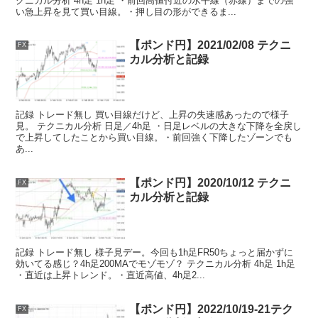
クニカル分析 4h足 1h足 ・前回高値付近の水平線（赤線）までの強
い急上昇を見て買い目線。・押し目の形ができるま...
【ポンド円】2021/02/08 テクニ
FX
カル分析と記録
記録 トレード無し 買い目線だけど、上昇の失速感あったので様子
見。 テクニカル分析 日足／4h足 ・日足レベルの大きな下降を全戻し
で上昇してしたことから買い目線。・前回強く下降したゾーンでも
あ...
【ポンド円】2020/10/12 テクニ
FX
カル分析と記録
記録 トレード無し 様子見デー。今回も1h足FR50ちょっと届かずに
効いてる感じ？4h足200MAでモゾモゾ？ テクニカル分析 4h足 1h足
・直近は上昇トレンド。・直近高値、4h足2...
【ポンド円】2022/10/19-21テク
FX