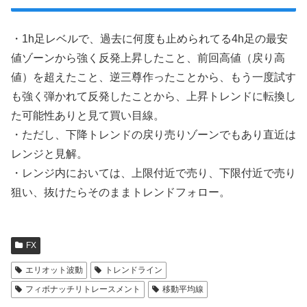
・1h足レベルで、過去に何度も止められてる4h足の最安
値ゾーンから強く反発上昇したこと、前回高値（戻り高
値）を超えたこと、逆三尊作ったことから、もう一度試す
も強く弾かれて反発したことから、上昇トレンドに転換し
た可能性ありと見て買い目線。
・ただし、下降トレンドの戻り売りゾーンでもあり直近は
レンジと見解。
・レンジ内においては、上限付近で売り、下限付近で売り
狙い、抜けたらそのままトレンドフォロー。
FX
エリオット波動
トレンドライン
フィボナッチリトレースメント
移動平均線