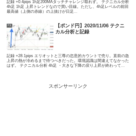
記録 +0.4pips 1h足200MAタッチチャレンジ取れず。 テクニカル分析
4h足 1h足 上昇トレンドなので買い目線。ただし、4h足レベルの前回
最高値（上側の赤線）の上抜けが日足...
【ポンド円】2020/11/06 テクニ
FX
カル分析と記録
記録 +28.1pips エリオットと三尊の恣意的カウントで売り。直前の急
上昇の熱が冷めるまで待つべきだった。環境認識は間違えてなかった
はず。 テクニカル分析 4h足 ・大きな下降の戻り上昇が終わって...
スポンサーリンク