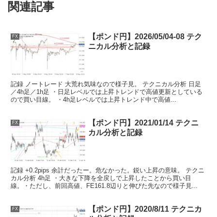
関連記事
【ポンド円】2026/05/04-08 テク
FX
ニカル分析と記録
記録 ノートレード 大荒れ気味なので様子見。 テクニカル分析 日足
／4h足／1h足 ・日足レベルでは上昇トレンドで高値更新としている
ので買い目線。 ・4h足レベルでは上昇トレンド中で高値...
【ポンド円】2021/01/14 テクニ
FX
カル分析と記録
記録 +0.2pips 余計だったー。危なかった。鋭い上昇の意味。 テクニ
カル分析 4h足 ・大きな下降を全戻しで上昇したことから買い目
線。・ただし、前回高値、FE161.8辺りと伸びた先なので様子見...
【ポンド円】2020/8/11 テクニカ
FX