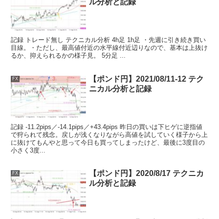
ル分析と記録
記録 トレード無し テクニカル分析 4h足 1h足 ・先週に引き続き買い
目線。・ただし、最高値付近の水平線付近辺りなので、基本は上抜け
るか、抑えられるかの様子見。 5分足 ...
【ポンド円】2021/08/11-12 テク
FX
ニカル分析と記録
記録 -11.2pips／-14.1pips／+43.4pips 昨日の買いは下ヒゲに逆指値
で狩られて残念。戻しが浅くなりながら高値を試していく様子から上
に抜けてもんやと思って今日も買ってしまったけど、最後に3度目の
小さく3度...
【ポンド円】2020/8/17 テクニカ
FX
ル分析と記録