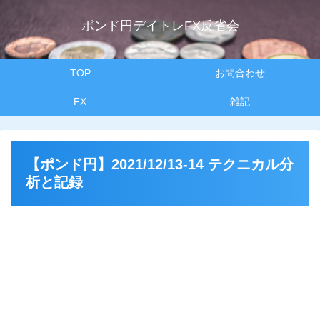
ポンド円デイトレFX反省会
TOP
お問合わせ
FX
雑記
【ポンド円】2021/12/13-14 テクニカル分
析と記録