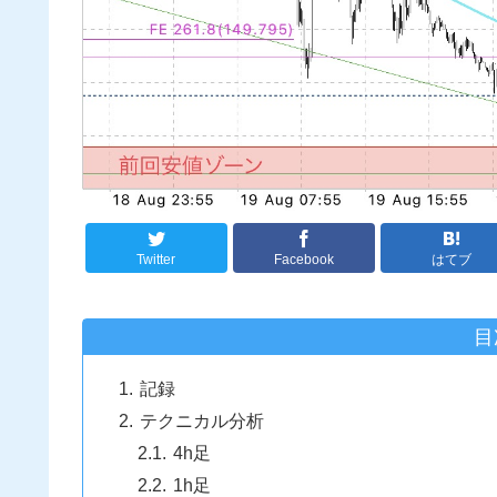
Twitter
Facebook
はてブ
目
記録
テクニカル分析
4h足
1h足