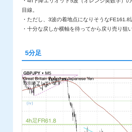
・4h下降エリオット5波（オレンジ英数字）
目線。
・ただし、3波の着地点になりそうなFE161
・十分な戻しか横軸を待ってから戻り売り狙
5分足