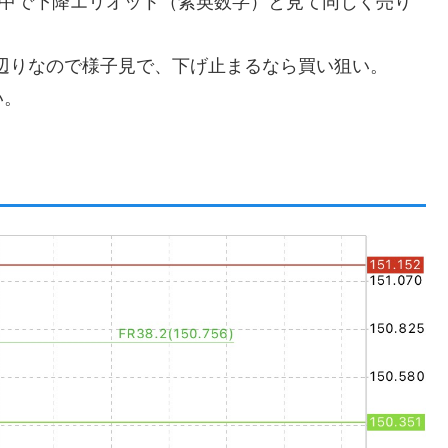
の中で下降エリオット（紫英数字）と見て同じく売り
.8辺りなので様子見で、下げ止まるなら買い狙い。
い。