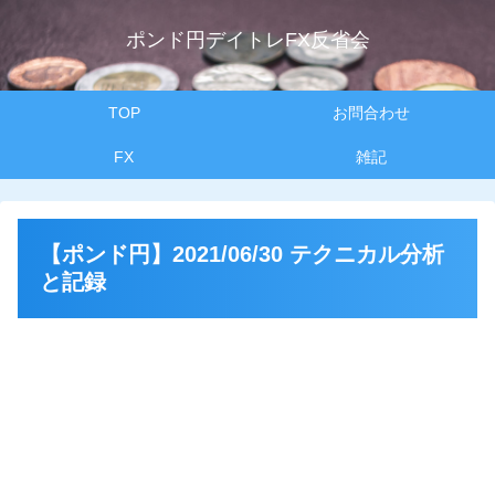
ポンド円デイトレFX反省会
TOP
お問合わせ
FX
雑記
【ポンド円】2021/06/30 テクニカル分析
と記録