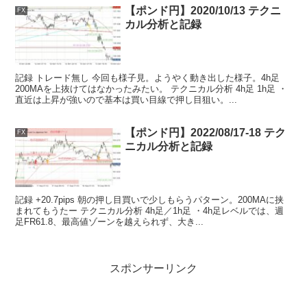
【ポンド円】2020/10/13 テクニ
FX
カル分析と記録
記録 トレード無し 今回も様子見。ようやく動き出した様子。4h足
200MAを上抜けてはなかったみたい。 テクニカル分析 4h足 1h足 ・
直近は上昇が強いので基本は買い目線で押し目狙い。...
【ポンド円】2022/08/17-18 テク
FX
ニカル分析と記録
記録 +20.7pips 朝の押し目買いで少しもらうパターン。200MAに挟
まれてもうたー テクニカル分析 4h足／1h足 ・4h足レベルでは、週
足FR61.8、最高値ゾーンを越えられず、大き...
スポンサーリンク