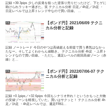
記録 +39.3pips 少しの反発を狙った逆張り売りだったけど、下ヒゲに
助けられラッキー過ぎた。笑 テクニカル分析 日足／4h足／1h足 ・
日足レベルでは上昇トレンド中なので買い目線。 ...
【ポンド円】2021/06/09 テクニ
FX
カル分析と記録
記録 ノートレード 今日のやつは高値超える前提で買う勇気はなかっ
たなー。そしてよくわからん値動き。 テクニカル分析 4h足 ・上昇ト
レンドなので買い目線。・ただし、週足レベルの前回高値ゾーン（赤
線）と...
【ポンド円】2022/07/06-07 テク
FX
ニカル分析と記録
記録 +0.1pips／+32.6pips 今回もシナリオ外れ！というかもっと大物
の安値ゾーンを軽視していた。買いはサクッと！ テクニカル分析 4h
足／1h足 ・4h足レベルでは、週足FR61...