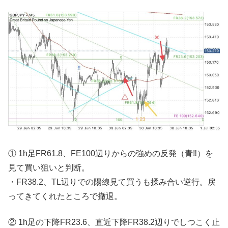
① 1h足FR61.8、FE100辺りからの強めの反発（青‼︎）を
見て買い狙いと判断。
・FR38.2、TL辺りでの陽線見て買うも揉み合い逆行。戻
ってきてくれたところで撤退。
② 1h足の下降FR23.6、直近下降FR38.2辺りでしつこく止