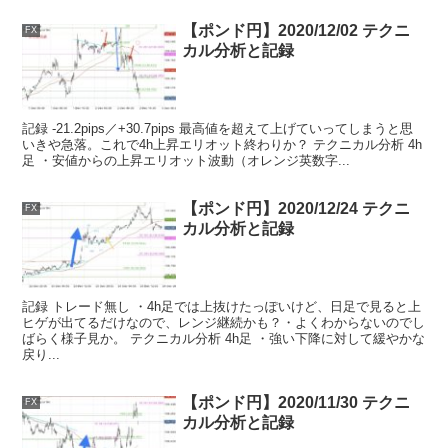
【ポンド円】2020/12/02 テクニ
FX
カル分析と記録
記録 -21.2pips／+30.7pips 最高値を超えて上げていってしまうと思
いきや急落。これで4h上昇エリオット終わりか？ テクニカル分析 4h
足 ・安値からの上昇エリオット波動（オレンジ英数字...
【ポンド円】2020/12/24 テクニ
FX
カル分析と記録
記録 トレード無し ・4h足では上抜けたっぽいけど、日足で見ると上
ヒゲが出てるだけなので、レンジ継続かも？・よくわからないのでし
ばらく様子見か。 テクニカル分析 4h足 ・強い下降に対して緩やかな
戻り...
【ポンド円】2020/11/30 テクニ
FX
カル分析と記録