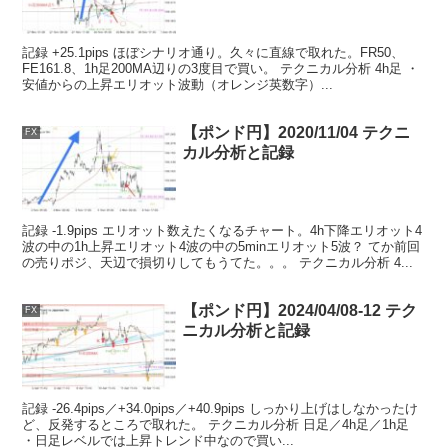
記録 +25.1pips ほぼシナリオ通り。久々に直線で取れた。FR50、
FE161.8、1h足200MA辺りの3度目で買い。 テクニカル分析 4h足 ・
安値からの上昇エリオット波動（オレンジ英数字）...
【ポンド円】2020/11/04 テクニ
FX
カル分析と記録
記録 -1.9pips エリオット数えたくなるチャート。4h下降エリオット4
波の中の1h上昇エリオット4波の中の5minエリオット5波？ てか前回
の売りポジ、天辺で損切りしてもうてた。。。 テクニカル分析 4...
【ポンド円】2024/04/08-12 テク
FX
ニカル分析と記録
記録 -26.4pips／+34.0pips／+40.9pips しっかり上げはしなかったけ
ど、反発するところで取れた。 テクニカル分析 日足／4h足／1h足
・日足レベルでは上昇トレンド中なので買い...