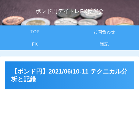
ポンド円デイトレFX反省会
TOP
お問合わせ
FX
雑記
【ポンド円】2021/06/10-11 テクニカル分
析と記録