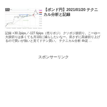
【ポンド円】2021/01/20 テクニ
FX
カル分析と記録
記録 +30.2pips／-127.6pips（売りポジ） クソポジ損切り。こーゆー
大損切りは多くても月1回に減らしたいなー。戻さずに高値切り上げ
るので買いが強いと見てドテン買い。 テクニカル分析 4h足 ...
スポンサーリンク