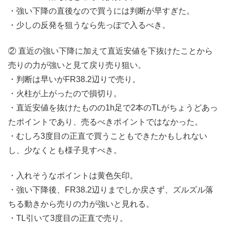
・強い下降の直後なので買うには判断が早すぎた。
・少しの反発を狙うなら先っぽで入るべき。
② 直近の強い下降に加えて直近安値を下抜けたことから
売りの力が強いと見て戻り売り狙い。
・判断は早いがFR38.2辺りで売り。
・火柱が上がったので損切り。
・直近安値を抜けたものの1h足で2本のTLがちょうどあっ
たポイントであり、売るべきポイントではなかった。
・むしろ3度目の正直で買うこともできたかもしれない
し、少なくとも様子見すべき。
・入れそうなポイントは黄色矢印。
・強い下降後、FR38.2辺りまでしか戻さず、ズルズル落
ちる動きから売りの力が強いと見れる。
・TL引いて3度目の正直で売り。