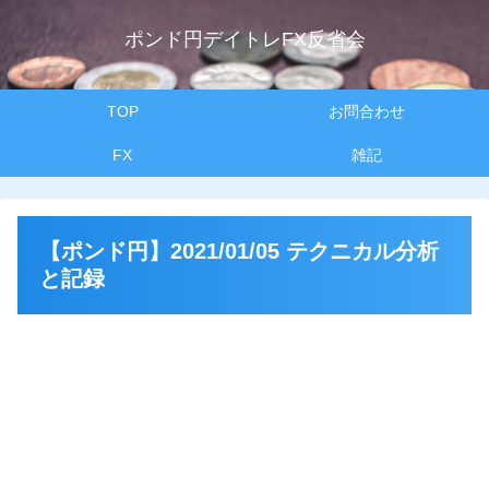
ポンド円デイトレFX反省会
TOP
お問合わせ
FX
雑記
【ポンド円】2021/01/05 テクニカル分析
と記録