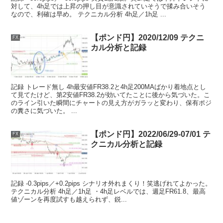
対して、4h足では上昇の押し目が意識されていそうで揉み合いそう
なので、利確は早め。 テクニカル分析 4h足／1h足 ...
【ポンド円】2020/12/09 テクニ
FX
カル分析と記録
記録 トレード無し 4h最安値FR38.2と4h足200MAばかり着地点とし
て見てたけど、第2安値FR38.2が効いてたことに後から気づいた。こ
のライン引いた瞬間にチャートの見え方がガラッと変わり、保有ポジ
の糞さに気づいた。 ...
【ポンド円】2022/06/29-07/01 テ
FX
クニカル分析と記録
記録 -0.3pips／+0.2pips シナリオ外れまくり！笑逃げれてよかった。
テクニカル分析 4h足／1h足 ・4h足レベルでは、週足FR61.8、最高
値ゾーンを再度試すも越えられず、鋭...