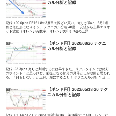
カル分析と記録
記録 +20.0pips FE161.8の3度目で際どい買い。売りが強い。6月1週
目と似た形になりそう。 テクニカル分析 4h足 ・安値から上昇エリオ
ット波動（オレンジ英数字、オレンジ矢印）3波の上昇...
【ポンド円】2020/08/26 テクニ
FX
カル分析と記録
記録 -23.3pips 売りと判断するには早すぎた。リアルタイムでは絶好
のポイント！と思っけど、前提となる部分の見落としが敗因と思われ
る。「何もしない」が正解。糧にすること！ テクニカル分析 4h足 ...
【ポンド円】2022/05/18-20 テク
FX
ニカル分析と記録
記録 +30.6pips／+33.3pips 実質1勝1敗。笑1h足では下降トレンドに