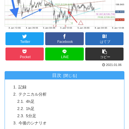
Twitter
Facebook
はてブ
Pocket
LINE
コピー
2021.01.06
目次
記録
テクニカル分析
4h足
1h足
5分足
今後のシナリオ