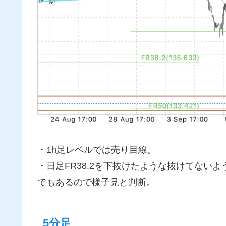
・1h足レベルでは売り目線。
・日足FR38.2を下抜けたような抜けてない
でもあるので様子見と判断。
5分足