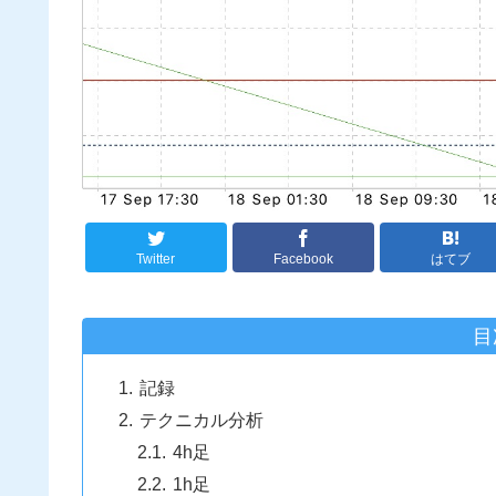
Twitter
Facebook
はてブ
目
記録
テクニカル分析
4h足
1h足