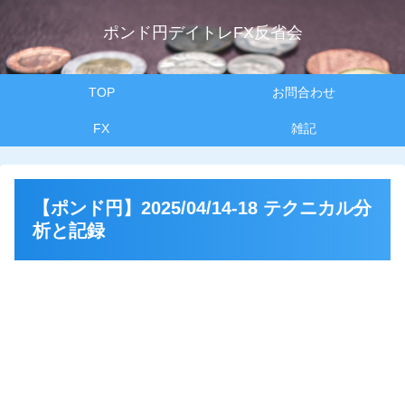
ポンド円デイトレFX反省会
TOP
お問合わせ
FX
雑記
【ポンド円】2025/04/14-18 テクニカル分
析と記録