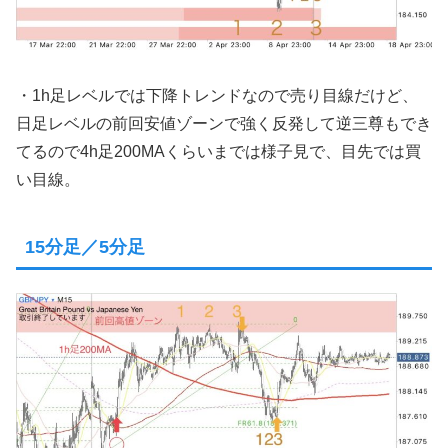
・1h足レベルでは下降トレンドなので売り目線だけど、
日足レベルの前回安値ゾーンで強く反発して逆三尊もでき
てるので4h足200MAくらいまでは様子見で、目先では買
い目線。
15分足／5分足