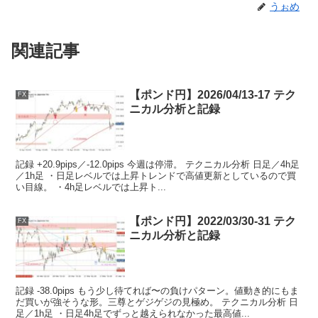
うぉめ
関連記事
【ポンド円】2026/04/13-17 テク
FX
ニカル分析と記録
記録 +20.9pips／-12.0pips 今週は停滞。 テクニカル分析 日足／4h足
／1h足 ・日足レベルでは上昇トレンドで高値更新としているので買
い目線。 ・4h足レベルでは上昇ト...
【ポンド円】2022/03/30-31 テク
FX
ニカル分析と記録
記録 -38.0pips もう少し待てれば〜の負けパターン。値動き的にもま
だ買いが強そうな形。三尊とゲジゲジの見極め。 テクニカル分析 日
足／1h足 ・日足4h足でずっと越えられなかった最高値...