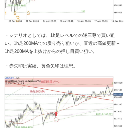
・シナリオとしては、1h足レベルでの逆三尊で買い狙
い。1h足200MAでの戻り売り狙いか、直近の高値更新＋
1h足200MAを上抜けからの押し目買い狙い。
・赤矢印は実績、黄色矢印は理想。