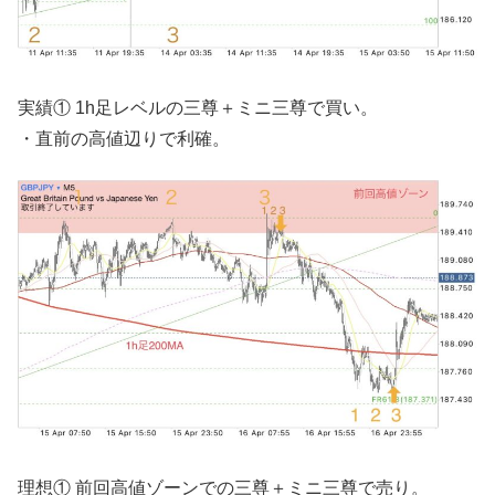
実績① 1h足レベルの三尊＋ミニ三尊で買い。
・直前の高値辺りで利確。
理想① 前回高値ゾーンでの三尊＋ミニ三尊で売り。