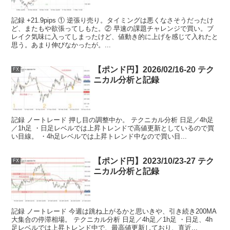
記録 +21.9pips ① 逆張り売り。タイミングは悪くなさそうだったけ
ど、またもや欲張ってしもた。② 早速の課題チャレンジで買い。ブ
レイク気味に入ってしまったけど、値動き的に上げを感じて入れたと
思う。あまり伸びなかったが。...
【ポンド円】2026/02/16-20 テク
FX
ニカル分析と記録
記録 ノートレード 押し目の調整中か。 テクニカル分析 日足／4h足
／1h足 ・日足レベルでは上昇トレンドで高値更新としているので買
い目線。 ・4h足レベルでは上昇トレンド中なので買い目...
【ポンド円】2023/10/23-27 テク
FX
ニカル分析と記録
記録 ノートレード 今週は跳ね上がるかと思いきや、引き続き200MA
大集合の停滞相場。 テクニカル分析 日足／4h足／1h足 ・日足、4h
足レベルでは上昇トレンド中で、最高値更新しており、直近...