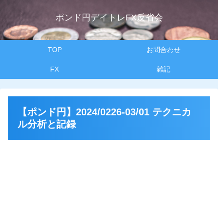
ポンド円デイトレFX反省会
TOP
お問合わせ
FX
雑記
【ポンド円】2024/0226-03/01 テクニカ
ル分析と記録