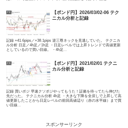
【ポンド円】2026/03/02-06 テク
FX
ニカル分析と記録
記録 +41.6pips／+38.1pips 逆三尊ネックを見逃していた。 テクニカ
ル分析 日足／4h足／1h足 ・日足レベルでは上昇トレンドで高値更新
としているので買い目線。 ・4h足...
【ポンド円】2021/02/01 テクニ
FX
カル分析と記録
記録 買いポジ 早速クソポジやってもうた！証拠を待ってたら伸びた
先だった。 テクニカル分析 4h足 ・大きな下降を全戻しで上昇して高
値更新したことから日足レベルの前回高値辺り（赤の水平線）まで買
い目線...
スポンサーリンク