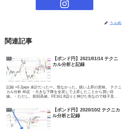
うぉめ
関連記事
【ポンド円】2021/01/14 テクニ
FX
カル分析と記録
記録 +0.2pips 余計だったー。危なかった。鋭い上昇の意味。 テクニ
カル分析 4h足 ・大きな下降を全戻しで上昇したことから買い目
線。・ただし、前回高値、FE161.8辺りと伸びた先なので様子見...
【ポンド円】2020/10/2 テクニカ
FX
ル分析と記録