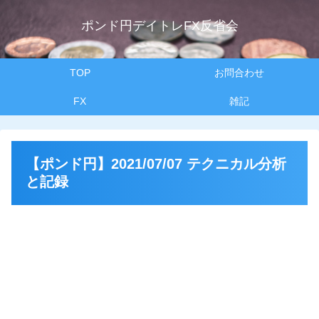
ポンド円デイトレFX反省会
TOP
お問合わせ
FX
雑記
【ポンド円】2021/07/07 テクニカル分析
と記録