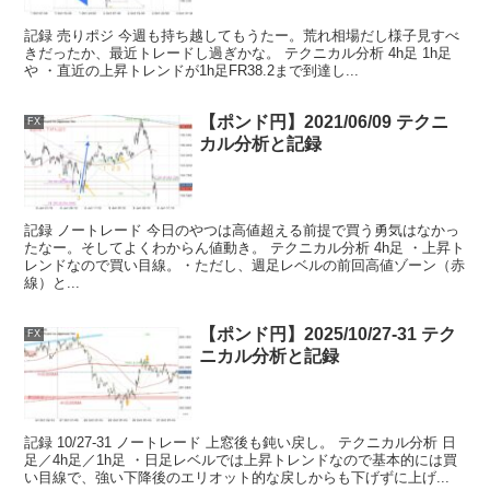
記録 売りポジ 今週も持ち越してもうたー。荒れ相場だし様子見すべ
きだったか、最近トレードし過ぎかな。 テクニカル分析 4h足 1h足
や ・直近の上昇トレンドが1h足FR38.2まで到達し...
【ポンド円】2021/06/09 テクニ
FX
カル分析と記録
記録 ノートレード 今日のやつは高値超える前提で買う勇気はなかっ
たなー。そしてよくわからん値動き。 テクニカル分析 4h足 ・上昇ト
レンドなので買い目線。・ただし、週足レベルの前回高値ゾーン（赤
線）と...
【ポンド円】2025/10/27-31 テク
FX
ニカル分析と記録
記録 10/27-31 ノートレード 上窓後も鈍い戻し。 テクニカル分析 日
足／4h足／1h足 ・日足レベルでは上昇トレンドなので基本的には買
い目線で、強い下降後のエリオット的な戻しからも下げずに上げ...