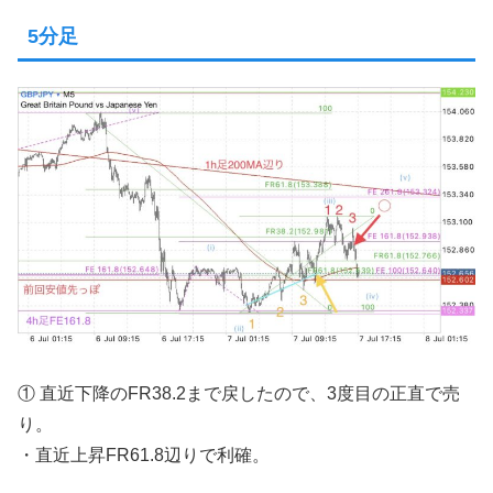
5分足
① 直近下降のFR38.2まで戻したので、3度目の正直で売
り。
・直近上昇FR61.8辺りで利確。