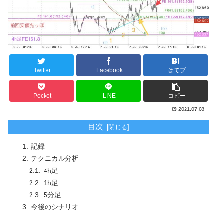
Twitter
Facebook
はてブ
Pocket
LINE
コピー
2021.07.08
目次
記録
テクニカル分析
4h足
1h足
5分足
今後のシナリオ