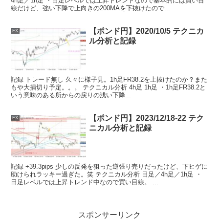
4h足／1h足 ・日足レベルでは上昇トレンドなので基本的には買い目
線だけど、強い下降で上向きの200MAを下抜けたので...
【ポンド円】2020/10/5 テクニカ
FX
ル分析と記録
記録 トレード無し 久々に様子見。1h足FR38.2を上抜けたのか？また
もや大損切り予定。。。 テクニカル分析 4h足 1h足 ・1h足FR38.2と
いう意味のある所からの戻りの浅い下降...
【ポンド円】2023/12/18-22 テク
FX
ニカル分析と記録
記録 +39.3pips 少しの反発を狙った逆張り売りだったけど、下ヒゲに
助けられラッキー過ぎた。笑 テクニカル分析 日足／4h足／1h足 ・
日足レベルでは上昇トレンド中なので買い目線。 ...
スポンサーリンク