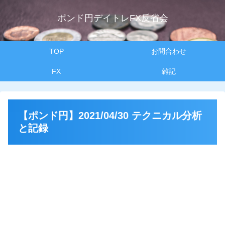
ポンド円デイトレFX反省会
TOP
お問合わせ
FX
雑記
【ポンド円】2021/04/30 テクニカル分析
と記録